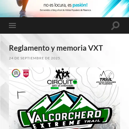
Altern
Alternar
el
el
campo
menú
de
móvil
búsqu
Reglamento y memoria VXT
24 DE SEPTIEMBRE DE 2025