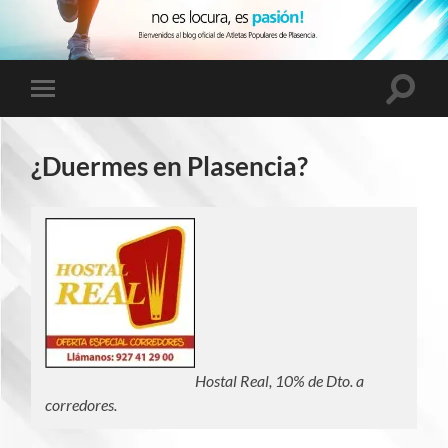
Altern
Alternar
el
el
campo
menú
de
móvil
búsqu
¿Duermes en Plasencia?
Hostal Real, 10% de Dto. a
corredores.